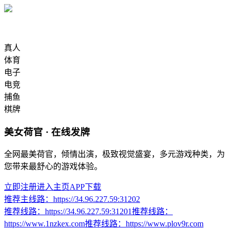
真人
体育
电子
电竞
捕鱼
棋牌
美女荷官 · 在线发牌
全网最美荷官，倾情出演，极致视觉盛宴，多元游戏种类，为
您带来最舒心的游戏体验。
立即注册
进入主页
APP下载
推荐主线路：
https://34.96.227.59:31202
推荐线路：
https://34.96.227.59:31201
推荐线路：
https://www.1nzkex.com
推荐线路：
https://www.plov9r.com