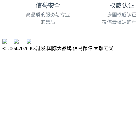
© 2004-
2026
K8凯发-国际大品牌 信誉保障 大额无忧